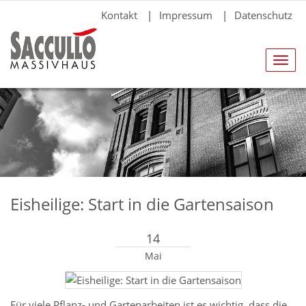
Kontakt
|
Impressum
|
Datenschutz
Navig
anze
Eisheilige: Start in die Gartensaison
14
Mai
Für viele Pflanz- und Gartenarbeiten ist es wichtig, dass die