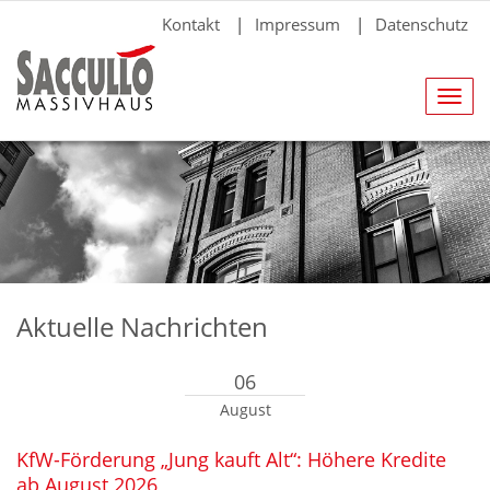
Kontakt
|
Impressum
|
Datenschutz
Navig
anze
Aktuelle Nachrichten
06
August
KfW-Förderung „Jung kauft Alt“: Höhere Kredite
ab August 2026