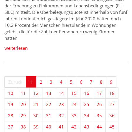
der Erhebung zu Einkommen und Lebensbedingungen (EU-
SILC) mitteilt. Die Überbelegungsquote ist innerhalb von fünf
Jahren kontinuierlich gestiegen: Im Jahr 2020 hatten noch
10,2 Prozent der Menschen hierzulande in Wohnungen
gelebt, die für die Zahl der Personen zu wenig Zimmer
hatten.
weiterlesen
Zurück
1
2
3
4
5
6
7
8
9
10
11
12
13
14
15
16
17
18
19
20
21
22
23
24
25
26
27
28
29
30
31
32
33
34
35
36
37
38
39
40
41
42
43
44
45