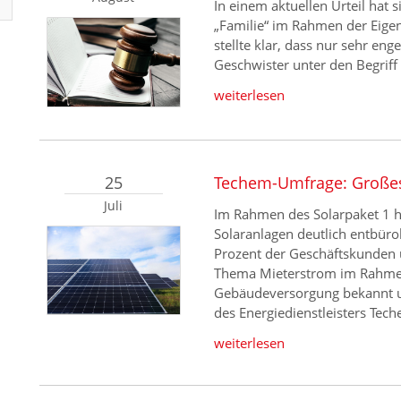
In einem aktuellen Urteil hat 
„Familie“ im Rahmen der Eige
stellte klar, dass nur sehr eng
Geschwister unter den Begriff 
weiterlesen
25
Techem-Umfrage: Großes
Juli
Im Rahmen des Solarpaket 1 h
Solaranlagen deutlich entbürok
Prozent der Geschäftskunden 
Thema Mieterstrom im Rahmen
Gebäudeversorgung bekannt un
des Energiedienstleisters Tec
weiterlesen