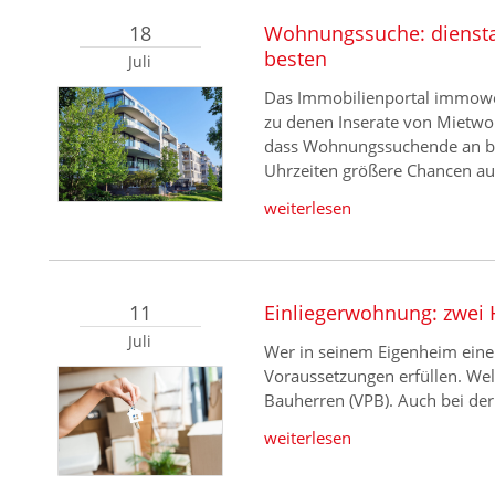
18
Wohnungssuche: diensta
besten
Juli
Das Immobilienportal immowel
zu denen Inserate von Mietwoh
dass Wohnungssuchende an b
Uhrzeiten größere Chancen a
weiterlesen
11
Einliegerwohnung: zwei 
Juli
Wer in seinem Eigenheim eine
Voraussetzungen erfüllen. Welc
Bauherren (VPB). Auch bei der
weiterlesen