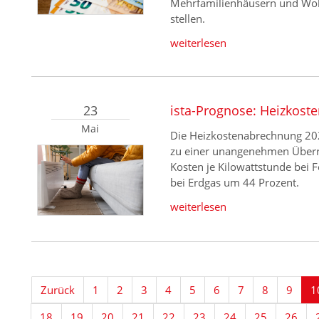
Mehrfamilienhäusern und Wo
stellen.
weiterlesen
23
ista-Prognose: Heizkoste
Mai
Die Heizkostenabrechnung 2023
zu einer unangenehmen Überra
Kosten je Kilowattstunde bei
bei Erdgas um 44 Prozent.
weiterlesen
Zurück
1
2
3
4
5
6
7
8
9
1
18
19
20
21
22
23
24
25
26