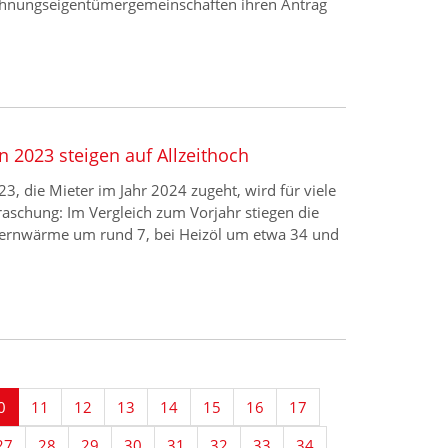
hnungseigentümergemeinschaften ihren Antrag
n 2023 steigen auf Allzeithoch
, die Mieter im Jahr 2024 zugeht, wird für viele
schung: Im Vergleich zum Vorjahr stiegen die
 Fernwärme um rund 7, bei Heizöl um etwa 34 und
0
11
12
13
14
15
16
17
27
28
29
30
31
32
33
34