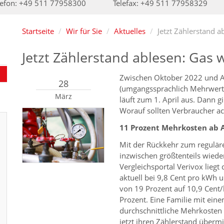
lefon: +49 511 77958300
Telefax: +49 511 77958329
Startseite
Wir für Sie
Aktuelles
Jetzt Zählerstand a
Jetzt Zählerstand ablesen: Gas w
Zwischen Oktober 2022 und Apr
28
(umgangssprachlich Mehrwerts
März
läuft zum 1. April aus. Dann g
Worauf sollten Verbraucher ac
11 Prozent Mehrkosten ab A
Mit der Rückkehr zum reguläre
inzwischen größtenteils wiede
Vergleichsportal Verivox liegt
aktuell bei 9,8 Cent pro kWh 
von 19 Prozent auf 10,9 Cent
Prozent. Eine Familie mit ei
durchschnittliche Mehrkosten
jetzt ihren Zählerstand überm