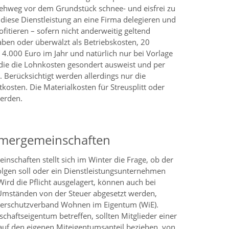
hweg vor dem Grundstück schnee- und eisfrei zu
diese Dienstleistung an eine Firma delegieren und
fitieren – sofern nicht anderweitig geltend
ben oder überwälzt als Betriebskosten, 20
 4.000 Euro im Jahr und natürlich nur bei Vorlage
die die Lohnkosten gesondert ausweist und per
Berücksichtigt werden allerdings nur die
kosten. Die Materialkosten für Streusplitt oder
werden.
mergemeinschaften
schaften stellt sich im Winter die Frage, ob der
folgen soll oder ein Dienstleistungsunternehmen
Wird die Pflicht ausgelagert, können auch bei
Umständen von der Steuer abgesetzt werden,
herschutzverband Wohnen im Eigentum (WiE).
chaftseigentum betreffen, sollten Mitglieder einer
h auf den eigenen Miteigentumsanteil beziehen, von